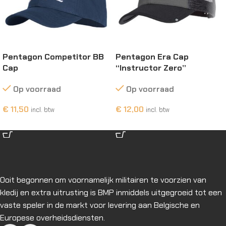
Pentagon Competitor BB
Pentagon Era Cap
Cap
“Instructor Zero”
Op voorraad
Op voorraad
€
11,50
€
12,00
incl. btw
incl. btw
OPTIES SELECTEREN
OPTIES SELECTEREN
Ooit begonnen om voornamelijk militairen te voorzien van
kledij en extra uitrusting is BMP inmiddels uitgegroeid tot een
vaste speler in de markt voor levering aan Belgische en
Europese overheidsdiensten.