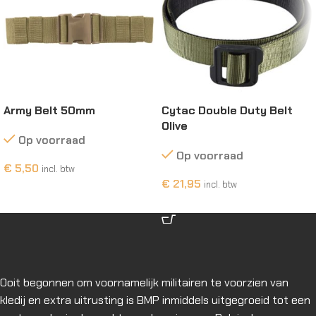
Army Belt 50mm
Cytac Double Duty Belt
Olive
Op voorraad
Op voorraad
€
5,50
incl. btw
€
21,95
incl. btw
OPTIES SELECTEREN
OPTIES SELECTEREN
Ooit begonnen om voornamelijk militairen te voorzien van
kledij en extra uitrusting is BMP inmiddels uitgegroeid tot een